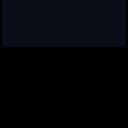
Facebook
Twitter
YouTube
LinkedIn