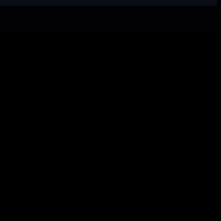
Facebook
Twitter
YouTube
LinkedIn
ted