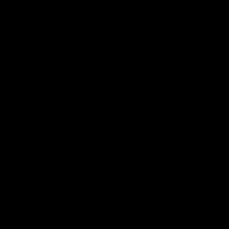
_2024雷竞技官
网
雷竞技
·
8 月 20, 2024
·
新闻