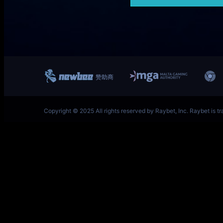
一竞技网址 – 从一开始·竞无止境 V