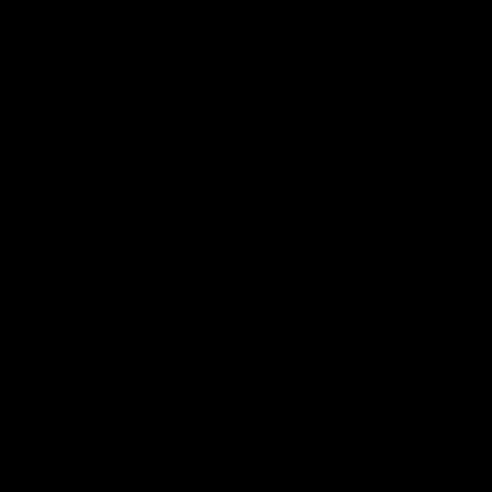
VCT全球赛
Get Star
网登录_LOL投
雷竞技官网