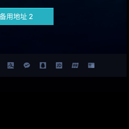
Facebook
Twitter
YouTube
LinkedIn