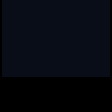
Facebook
Twitter
YouTube
LinkedIn