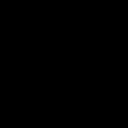
_2024雷竞技官
网
雷竞技
·
8 月 12, 2024
·
新闻