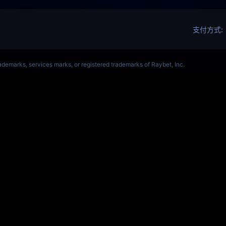
ALORANT、瓦罗兰特(s14)全球总决赛竞猜官网
VCT全球赛
Get Star