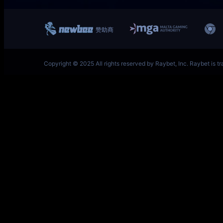
一竞技网址 – 从一开始·竞无止境 V