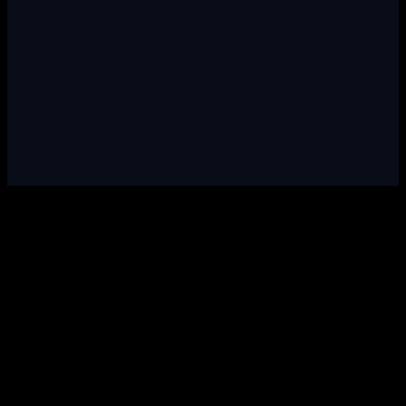
Facebook
Twitter
YouTube
LinkedIn