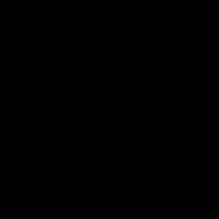
ted
册