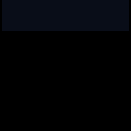
Facebook
Twitter
YouTube
LinkedIn