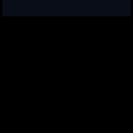
Facebook
Twitter
YouTube
LinkedIn