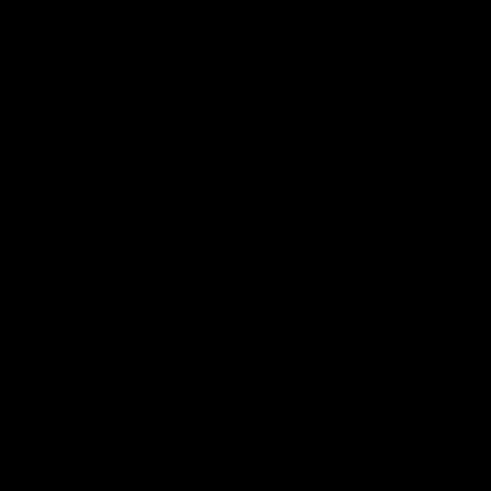
盘口
雷竞技
·
6 月 26, 2024
·
新闻
欢迎来到雷竞技电